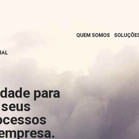
QUEM SOMOS
SOLUÇÕE
rdade para
 seus
ocessos
 empresa.