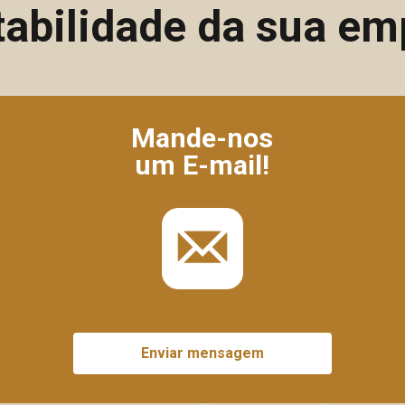
tabilidade da sua em
Mande-nos
um E-mail!
Enviar mensagem