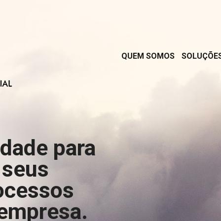
QUEM SOMOS
SOLUÇÕE
rdade para
 seus
ocessos
 empresa.