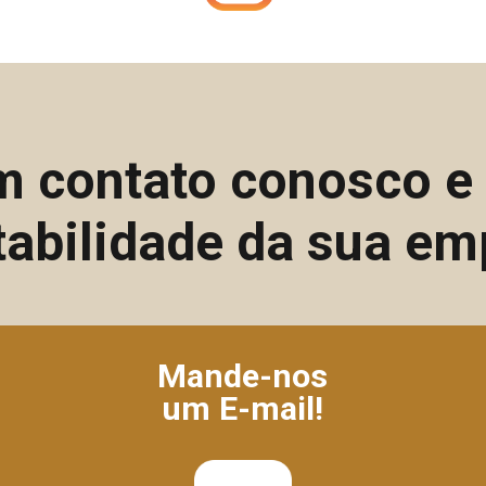
m contato conosco 
tabilidade da sua em
Mande-nos
um E-mail!