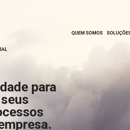
QUEM SOMOS
SOLUÇÕE
rdade para
 seus
ocessos
 empresa.