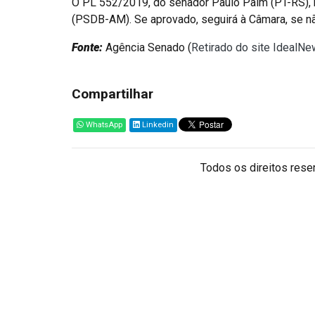
O PL 552/2019, do senador Paulo Paim (PT-RS), r
(PSDB-AM). Se aprovado, seguirá à Câmara, se não
Fonte:
Agência Senado (
Retirado do site IdealNe
Compartilhar
WhatsApp
Linkedin
Todos os direitos reser