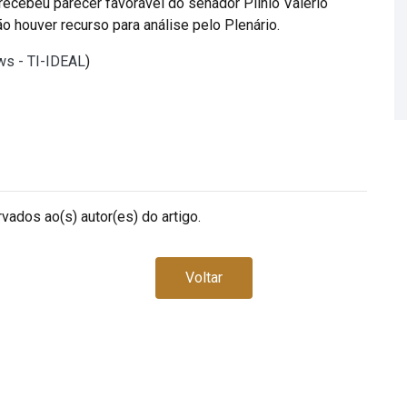
ecebeu parecer favorável do senador Plínio Valério
 houver recurso para análise pelo Plenário.
ws - TI-IDEAL
)
vados ao(s) autor(es) do artigo.
Voltar