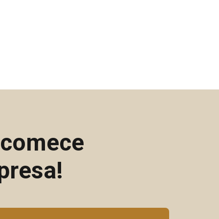
e comece
presa!