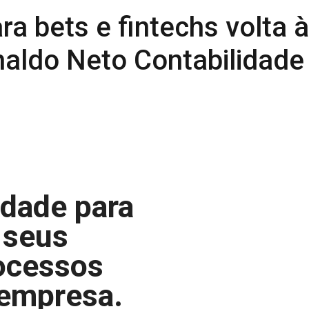
rdade para
 seus
ocessos
 empresa.