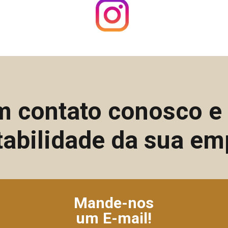
m contato conosco 
tabilidade da sua em
Mande-nos
um E-mail!