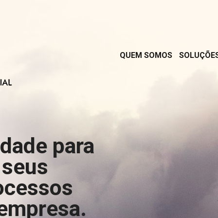
QUEM SOMOS
SOLUÇÕE
rdade para
 seus
ocessos
 empresa.