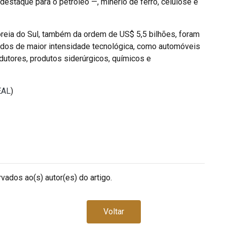
estaque para o petróleo —, minério de ferro, celulose e
oreia do Sul, também da ordem de US$ 5,5 bilhões, foram
dos de maior intensidade tecnológica, como automóveis
utores, produtos siderúrgicos, químicos e
EAL
)
vados ao(s) autor(es) do artigo.
Voltar