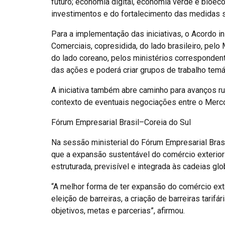
futuro; economia digital, economia verde e bioec
investimentos e do fortalecimento das medidas san
Para a implementação das iniciativas, o Acordo i
Comerciais, copresidida, do lado brasileiro, pel
do lado coreano, pelos ministérios correspond
das ações e poderá criar grupos de trabalho temá
A iniciativa também abre caminho para avanços r
contexto de eventuais negociações entre o Mercos
Fórum Empresarial Brasil–Coreia do Sul
Na sessão ministerial do Fórum Empresarial Bras
que a expansão sustentável do comércio exterior 
estruturada, previsível e integrada às cadeias glo
“A melhor forma de ter expansão do comércio exteri
eleição de barreiras, a criação de barreiras tarifár
objetivos, metas e parcerias”, afirmou.