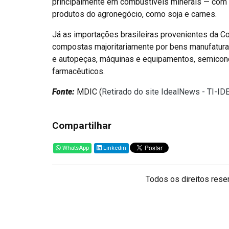
principalmente em combustíveis minerais — com d
produtos do agronegócio, como soja e carnes.
Já as importações brasileiras provenientes da C
compostas majoritariamente por bens manufatura
e autopeças, máquinas e equipamentos, semicond
farmacêuticos.
Fonte:
MDIC (
Retirado do site IdealNews - TI-ID
Compartilhar
WhatsApp
Linkedin
Todos os direitos reser