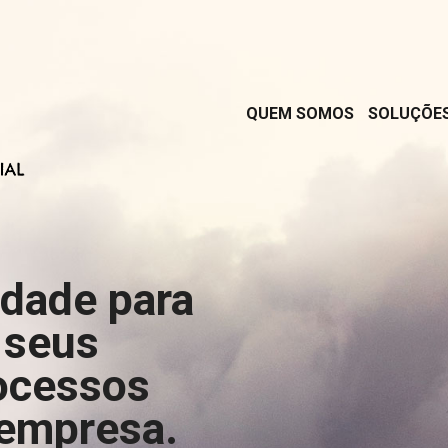
QUEM SOMOS
SOLUÇÕE
rdade para
 seus
ocessos
 empresa.