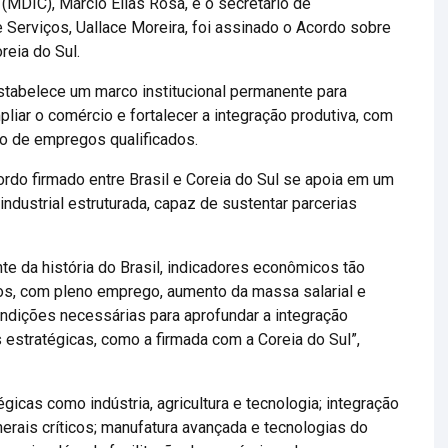
(MDIC), Márcio Elias Rosa, e o secretário de
 Serviços, Uallace Moreira, foi assinado o Acordo sobre
reia do Sul.
estabelece um marco institucional permanente para
liar o comércio e fortalecer a integração produtiva, com
o de empregos qualificados.
rdo firmado entre Brasil e Coreia do Sul se apoia em um
ndustrial estruturada, capaz de sustentar parcerias
te da história do Brasil, indicadores econômicos tão
os, com pleno emprego, aumento da massa salarial e
ondições necessárias para aprofundar a integração
as estratégicas, como a firmada com a Coreia do Sul”,
cas como indústria, agricultura e tecnologia; integração
inerais críticos; manufatura avançada e tecnologias do