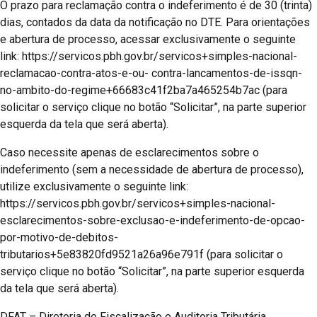
O prazo para reclamação contra o indeferimento é de 30 (trinta)
dias, contados da data da notificação no DTE. Para orientações
e abertura de processo, acessar exclusivamente o seguinte
link: https://servicos.pbh.gov.br/servicos+simples-nacional-
reclamacao-contra-atos-e-ou- contra-lancamentos-de-issqn-
no-ambito-do-regime+66683c41f2ba7a465254b7ac (para
solicitar o serviço clique no botão “Solicitar”, na parte superior
esquerda da tela que será aberta).
Caso necessite apenas de esclarecimentos sobre o
indeferimento (sem a necessidade de abertura de processo),
utilize exclusivamente o seguinte link:
https://servicos.pbh.gov.br/servicos+simples-nacional-
esclarecimentos-sobre-exclusao-e-indeferimento-de-opcao-
por-motivo-de-debitos-
tributarios+5e83820fd9521a26a96e791f (para solicitar o
serviço clique no botão “Solicitar”, na parte superior esquerda
da tela que será aberta).
DFAT – Diretoria de Fiscalização e Auditoria Tributária