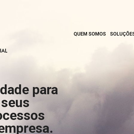
QUEM SOMOS
SOLUÇÕE
rdade para
 seus
ocessos
 empresa.