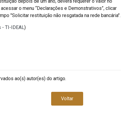
stituição depois de um ano, deverá requerer o valor no
e acessar o menu “Declarações e Demonstrativos”, clicar
o "Solicitar restituição não resgatada na rede bancária".
s - TI-IDEAL
)
vados ao(s) autor(es) do artigo.
Voltar