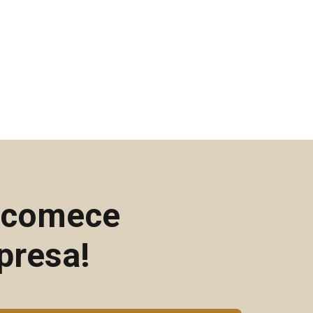
e comece
presa!