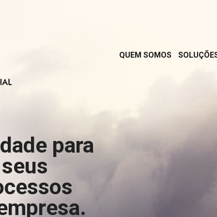
QUEM SOMOS
SOLUÇÕE
rdade para
 seus
ocessos
 empresa.