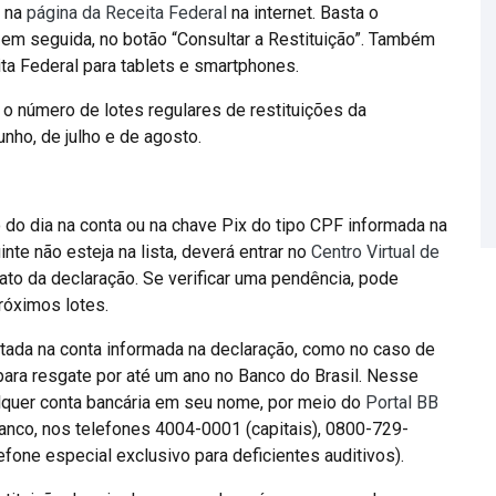
, na
página da Receita Federal
na internet. Basta o
 em seguida, no botão “Consultar a Restituição”. Também
ita Federal para tablets e smartphones.
 o número de lotes regulares de restituições da
nho, de julho e de agosto.
 do dia na conta ou na chave Pix do tipo CPF informada na
te não esteja na lista, deverá entrar no
Centro Virtual de
trato da declaração. Se verificar uma pendência, pode
róximos lotes.
sitada na conta informada na declaração, como no caso de
 para resgate por até um ano no Banco do Brasil. Nesse
lquer conta bancária em seu nome, por meio do
Portal BB
banco, nos telefones 4004-0001 (capitais), 0800-729-
one especial exclusivo para deficientes auditivos).