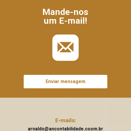
Mande-nos
um E-mail!
Enviar mensagem
E-mails:
arnaldo@ancontabilidade.coom.br