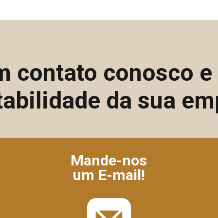
m contato conosco 
tabilidade da sua em
Mande-nos
um E-mail!