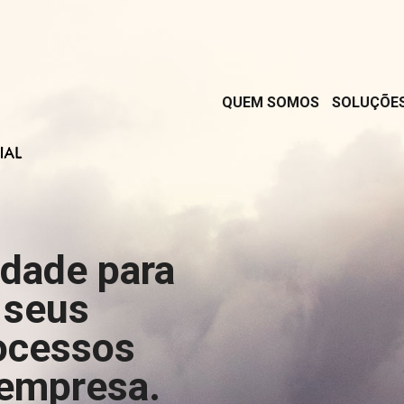
QUEM SOMOS
SOLUÇÕE
rdade para
 seus
ocessos
 empresa.