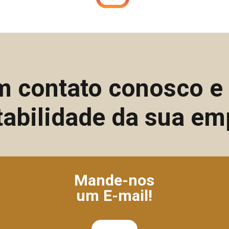
m contato conosco 
tabilidade da sua em
Mande-nos
um E-mail!