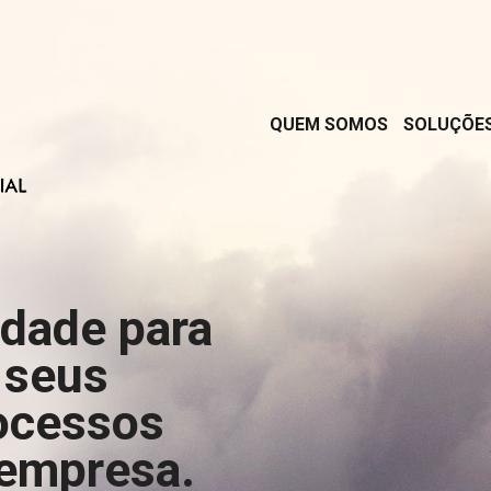
QUEM SOMOS
SOLUÇÕE
rdade para
 seus
ocessos
 empresa.