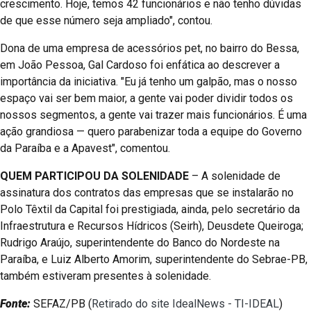
crescimento. Hoje, temos 42 funcionários e não tenho dúvidas
de que esse número seja ampliado", contou.
Dona de uma empresa de acessórios pet, no bairro do Bessa,
em João Pessoa, Gal Cardoso foi enfática ao descrever a
importância da iniciativa. "Eu já tenho um galpão, mas o nosso
espaço vai ser bem maior, a gente vai poder dividir todos os
nossos segmentos, a gente vai trazer mais funcionários. É uma
ação grandiosa — quero parabenizar toda a equipe do Governo
da Paraíba e a Apavest", comentou.
QUEM PARTICIPOU DA SOLENIDADE
– A solenidade de
assinatura dos contratos das empresas que se instalarão no
Polo Têxtil da Capital foi prestigiada, ainda, pelo secretário da
Infraestrutura e Recursos Hídricos (Seirh), Deusdete Queiroga;
Rudrigo Araújo, superintendente do Banco do Nordeste na
Paraíba, e Luiz Alberto Amorim, superintendente do Sebrae-PB,
também estiveram presentes à solenidade.
Fonte:
SEFAZ/PB (
Retirado do site IdealNews - TI-IDEAL
)