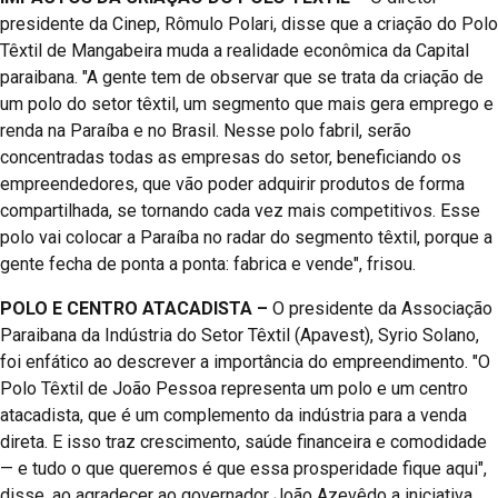
presidente da Cinep, Rômulo Polari, disse que a criação do Polo
Têxtil de Mangabeira muda a realidade econômica da Capital
paraibana. "A gente tem de observar que se trata da criação de
um polo do setor têxtil, um segmento que mais gera emprego e
renda na Paraíba e no Brasil. Nesse polo fabril, serão
concentradas todas as empresas do setor, beneficiando os
empreendedores, que vão poder adquirir produtos de forma
compartilhada, se tornando cada vez mais competitivos. Esse
polo vai colocar a Paraíba no radar do segmento têxtil, porque a
gente fecha de ponta a ponta: fabrica e vende", frisou.
POLO E CENTRO ATACADISTA –
O presidente da Associação
Paraibana da Indústria do Setor Têxtil (Apavest), Syrio Solano,
foi enfático ao descrever a importância do empreendimento. "O
Polo Têxtil de João Pessoa representa um polo e um centro
atacadista, que é um complemento da indústria para a venda
direta. E isso traz crescimento, saúde financeira e comodidade
— e tudo o que queremos é que essa prosperidade fique aqui",
disse, ao agradecer ao governador João Azevêdo a iniciativa.