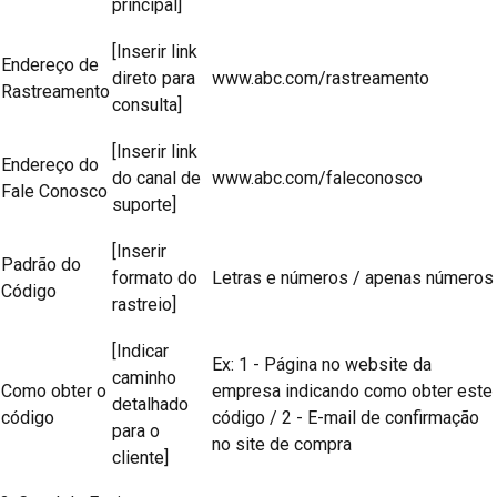
principal]
[Inserir link
Endereço de
direto para
www.abc.com/rastreamento
Rastreamento
consulta]
[Inserir link
Endereço do
do canal de
www.abc.com/faleconosco
Fale Conosco
suporte]
[Inserir
Padrão do
formato do
Letras e números / apenas números
Código
rastreio]
[Indicar
Ex: 1 - Página no website da
caminho
Como obter o
empresa indicando como obter este
detalhado
código
código / 2 - E-mail de confirmação
para o
no site de compra
cliente]