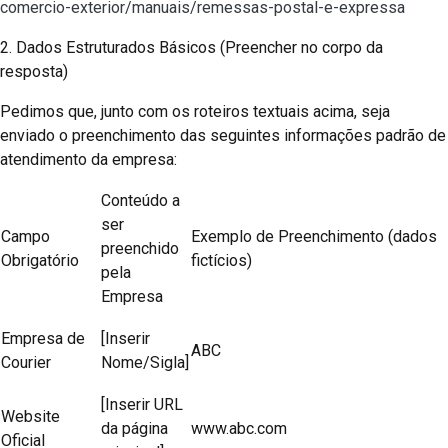
comercio-exterior/manuais/remessas-postal-e-expressa
2. Dados Estruturados Básicos (Preencher no corpo da
resposta)
Pedimos que, junto com os roteiros textuais acima, seja
enviado o preenchimento das seguintes informações padrão de
atendimento da empresa:
Conteúdo a
ser
Campo
Exemplo de Preenchimento (dados
preenchido
Obrigatório
fictícios)
pela
Empresa
Empresa de
[Inserir
ABC
Courier
Nome/Sigla]
[Inserir URL
Website
da página
www.abc.com
Oficial