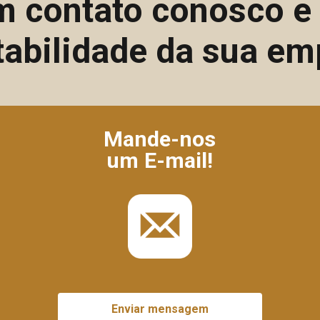
m contato conosco 
tabilidade da sua em
Mande-nos
um E-mail!
Enviar mensagem